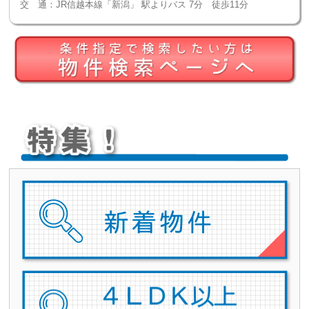
交 通：
JR信越本線「新潟」 駅よりバス 7分 徒歩11分