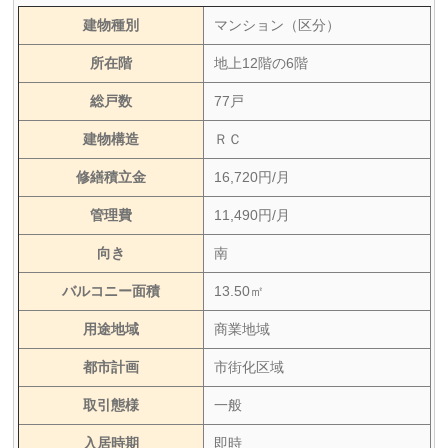
建物種別
マンション（区分）
所在階
地上12階の6階
総戸数
77戸
建物構造
ＲＣ
修繕積立金
16,720円/月
管理費
11,490円/月
向き
南
バルコニー面積
13.50㎡
用途地域
商業地域
都市計画
市街化区域
取引態様
一般
入居時期
即時