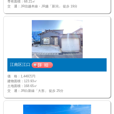
専有面積：
68.21㎡
交 通：
JR信越本線・JR越「新潟」 徒歩 19分
江南区江口
価 格：
1,449万円
建物面積：
123.93㎡
土地面積：
168.65㎡
交 通：
JR白新線「大形」 徒歩 25分