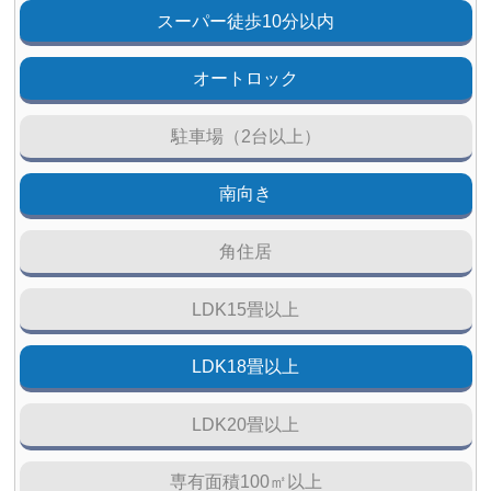
スーパー徒歩10分以内
オートロック
駐車場（2台以上）
南向き
角住居
LDK15畳以上
LDK18畳以上
LDK20畳以上
専有面積100㎡以上