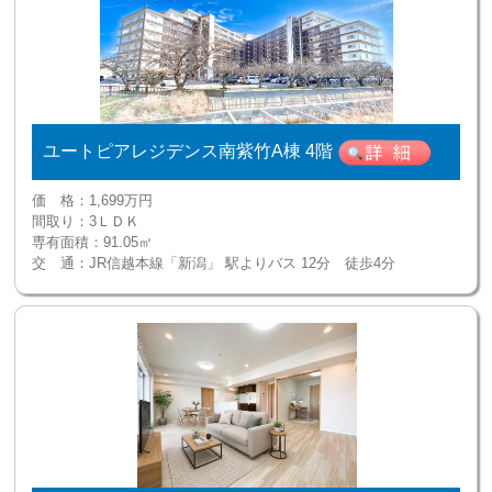
ユートピアレジデンス南紫竹A棟 4階
価 格：
1,699万円
間取り：
3ＬＤＫ
専有面積：
91.05㎡
交 通：
JR信越本線「新潟」 駅よりバス 12分 徒歩4分