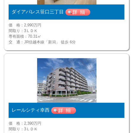
ダイアパレス笹口三丁目
価 格：
2,990万円
間取り：
3ＬＤＫ
専有面積：
70.31㎡
交 通：
JR信越本線「新潟」 徒歩 6分
レールシティ幸西
価 格：
2,390万円
間取り：
3ＬＤＫ