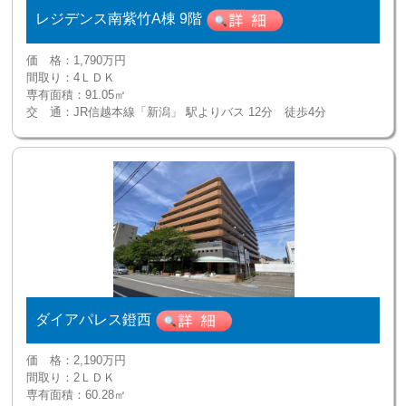
レジデンス南紫竹A棟 9階
価 格：
1,790万円
間取り：
4ＬＤＫ
専有面積：
91.05㎡
交 通：
JR信越本線「新潟」 駅よりバス 12分 徒歩4分
ダイアパレス鐙西
価 格：
2,190万円
間取り：
2ＬＤＫ
専有面積：
60.28㎡