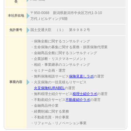
長
〒950-0088 新潟県新潟市中央区万代1-3-10
本社所在地
万代Ｊビルディング6階
国土交通大臣 （１） 第９９８２号
免許番号
・保険全般に関するコンサルティング
・生命保険の募集に関する業務・損害保険代理業
・金融商品全般に関するコンサルティング
・企業診断・リスクマネージメント
・相続・事業継承のコンサルティング
・セミナー企画・運営
・無料保険相談サービス
保険見直しラボ
の運営
事業内容
・火災保険の一括見積もりサービス
火災保険KURABEL
の運営
・無料税理士紹介サービス
税理士紹介ラボ
の運営
・不動産紹介サービス
不動産紹介ラボ
の運営
・金融商品仲介業
・経費削減に関する業務
・不動産売買・仲介事業
・リフォーム・リノベーション事業