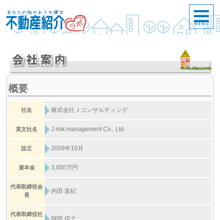
概要
株式会社Ｊコンサルティング
社名
J risk management Co., Ltd.
英文社名
2009年10月
設立
3,000万円
資本金
代表取締役会
内田 直紀
長
代表取締役社
阿部 信之