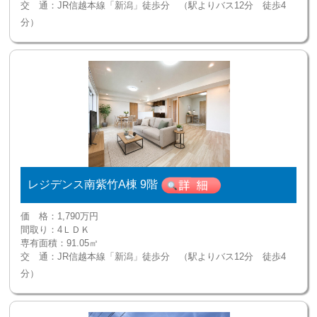
交 通：
JR信越本線「新潟」徒歩分 （駅よりバス12分 徒歩4
分）
レジデンス南紫竹A棟 9階
価 格：
1,790万円
間取り：
4ＬＤＫ
専有面積：
91.05㎡
交 通：
JR信越本線「新潟」徒歩分 （駅よりバス12分 徒歩4
分）