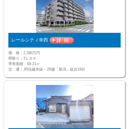
レールシティ幸西
価 格：
2,390万円
間取り：
3ＬＤＫ
専有面積：
68.21㎡
交 通：
JR信越本線・JR越「新潟」徒歩19分