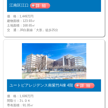
江南区江口
価 格：
1,449万円
建物面積：
123.93㎡
土地面積：
168.65㎡
交 通：
JR白新線「大形」徒歩25分
ユートピアレジデンス南紫竹A棟 4階
価 格：
1,699万円
間取り：
3ＬＤＫ
専有面積：
91.05㎡