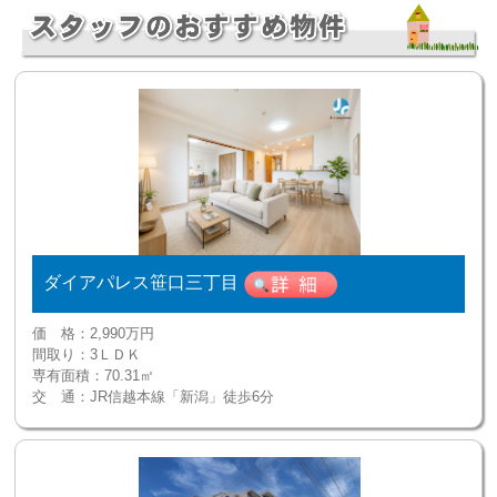
ダイアパレス笹口三丁目
価 格：
2,990万円
間取り：
3ＬＤＫ
専有面積：
70.31㎡
交 通：
JR信越本線「新潟」徒歩6分