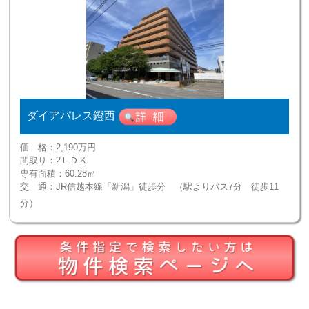
ダイアパレス鐙西
価 格：
2,190万円
間取り：
2ＬＤＫ
専有面積：
60.28㎡
交 通：
JR信越本線「新潟」徒歩分 （駅よりバス7分 徒歩11
分）