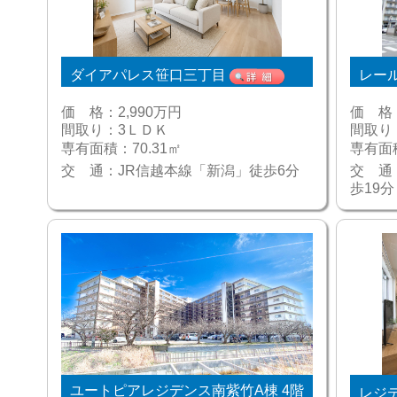
ダイアパレス笹口三丁目
レー
価 格：
2,990万円
価 格
間取り：
3ＬＤＫ
間取り
専有面積：
70.31㎡
専有面
交 通：
JR信越本線「新潟」徒歩6分
交 通
歩19分
ユートピアレジデンス南紫竹A棟 4階
レジデ