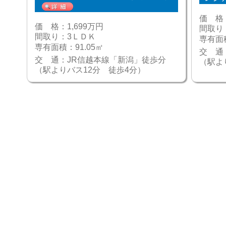
価 格
価 格：
1,699万円
間取り
間取り：
3ＬＤＫ
専有面
専有面積：
91.05㎡
交 通
交 通：
JR信越本線「新潟」徒歩分
（駅よ
（駅よりバス12分 徒歩4分）