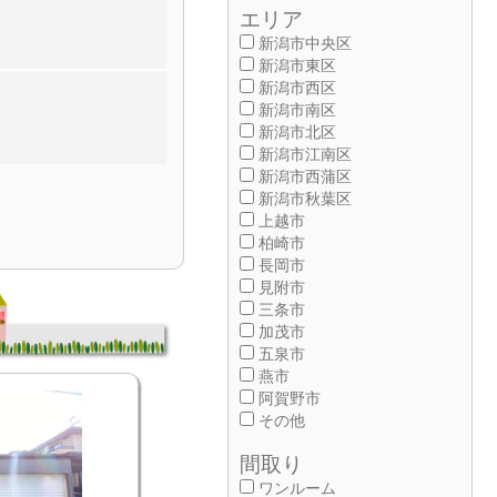
エリア
新潟市中央区
新潟市東区
新潟市西区
新潟市南区
新潟市北区
新潟市江南区
新潟市西蒲区
新潟市秋葉区
上越市
柏崎市
長岡市
見附市
三条市
加茂市
五泉市
燕市
阿賀野市
その他
間取り
ワンルーム