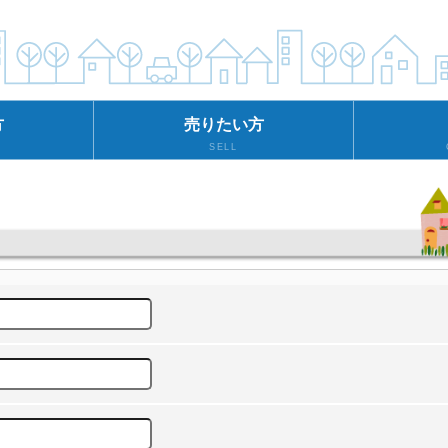
方
売りたい方
SELL