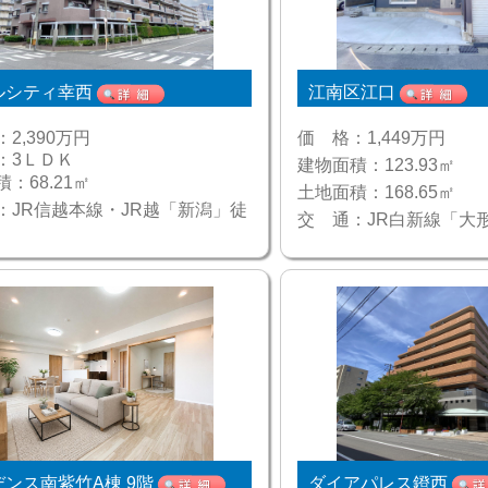
ルシティ幸西
江南区江口
：
2,390万円
価 格：
1,449万円
：
3ＬＤＫ
建物面積：
123.93㎡
積：
68.21㎡
土地面積：
168.65㎡
：
JR信越本線・JR越「新潟」徒
交 通：
JR白新線「大
ンス南紫竹A棟 9階
ダイアパレス鐙西