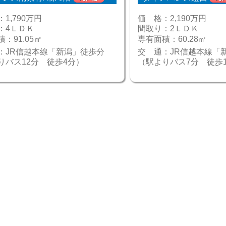
：
1,790万円
価 格：
2,190万円
：
4ＬＤＫ
間取り：
2ＬＤＫ
積：
91.05㎡
専有面積：
60.28㎡
：
JR信越本線「新潟」徒歩分
交 通：
JR信越本線
りバス12分 徒歩4分）
（駅よりバス7分 徒歩