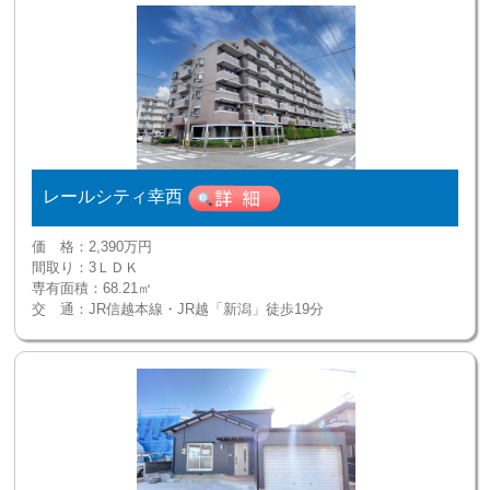
レールシティ幸西
価 格：
2,390万円
間取り：
3ＬＤＫ
専有面積：
68.21㎡
交 通：
JR信越本線・JR越「新潟」徒歩19分