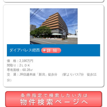
ダイアパレス鐙西
価 格：
2,190万円
間取り：
2ＬＤＫ
専有面積：
60.28㎡
交 通：
JR信越本線「新潟」徒歩分 （駅よりバス7分 徒歩11
分）