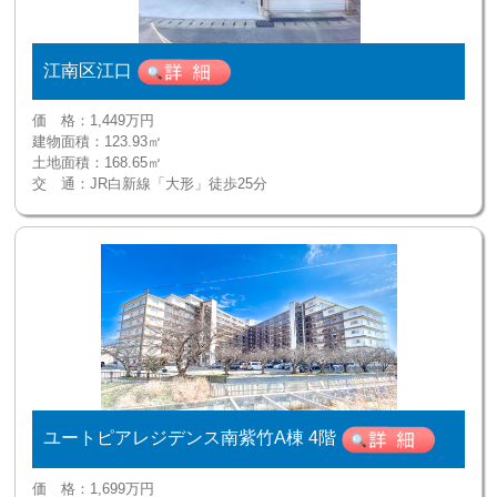
江南区江口
価 格：
1,449万円
建物面積：
123.93㎡
土地面積：
168.65㎡
交 通：
JR白新線「大形」徒歩25分
ユートピアレジデンス南紫竹A棟 4階
価 格：
1,699万円